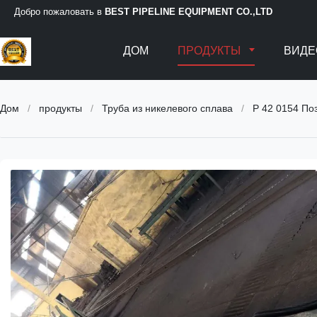
Добро пожаловать в
BEST PIPELINE EQUIPMENT CO.,LTD
ДОМ
ПРОДУКТЫ
ВИДЕ
Дом
/
продукты
/
Труба из никелевого сплава
/
P 42 0154 По