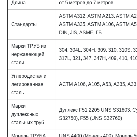
Длина
от 5 метров до 7 метров
ASTM A312, ASTM A213, ASTM A2
Стандарты
ASTM A335, ASTM A106, ASTM A5
DIN, JIS, ASME, ГБ
Марки ТРУБ из
304, 304L, 304H, 309, 310, 310S, 3
нержавеющей
317L, 321, 347, 347H, 409, 410, 41
стали
Углеродистая и
легированная
АСТМ А106, А105, А53, А335, А33
сталь
Марки
Дуплекс F51 2205 UNS S31803, С
дуплексных
S32750), F55 (UNS S32760)
стальных труб
Монель ТРУБА
UNS 4400 (Монель 400), Монель 5