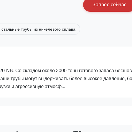
З
а
п
р
о
с
с
е
й
ч
а
с
 стальные трубы из никелевого сплава
20-NB. Со складом около 3000 тонн готового запаса бесшо
 наши трубы могут выдерживать более высокое давление, б
узки и агрессивную атмосф...