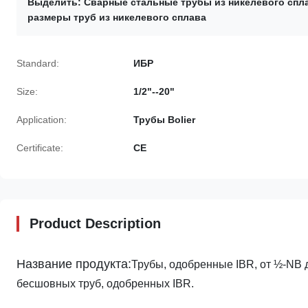
Выделить:
Сварные стальные трубы из никелевого спл
размеры труб из никелевого сплава
Standard:
ИБР
Size:
1/2"--20"
Application:
Трубы Bolier
Certificate:
CE
Product Description
Название продукта:
Трубы, одобренные IBR, от ½-NB д
бесшовных труб, одобренных IBR.