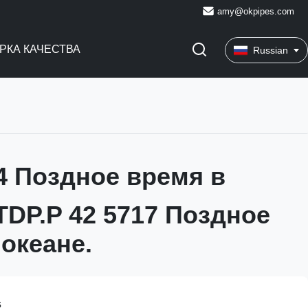
amy@okpipes.com
РКА КАЧЕСТВА
Russian
54 Поздное время в
TDP.P 42 5717 Поздное
 океане.
s