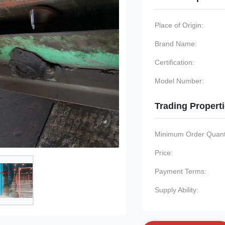
Place of Origin:
Brand Name:
Certification:
Model Number:
Trading Propert
Minimum Order Quanti
Price:
Payment Terms:
Supply Ability: