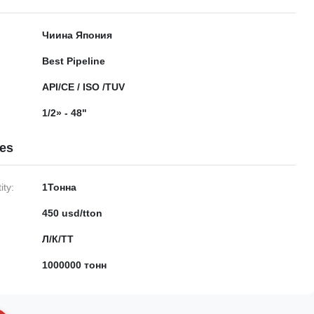
Чиина Япония
Best Pipeline
API/CE / ISO /TUV
1/2» - 48"
ies
ty:
1Тонна
450 usd/tton
Л/К/ТТ
1000000 тонн