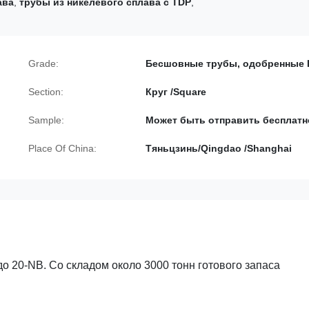
ава
,
трубы из никелевого сплава с TDP
,
Grade:
Бесшовные трубы, одобренные 
Section:
Круг /Square
Sample:
Может быть отправить бесплатн
Place Of China:
Тяньцзинь/Qingdao /Shanghai
о 20-NB. Со складом около 3000 тонн готового запаса