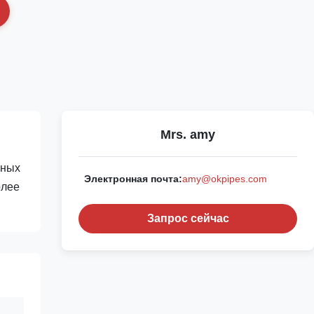
Mrs. amy
вных
Электронная почта:
amy@okpipes.com
олее
Запрос сейчас