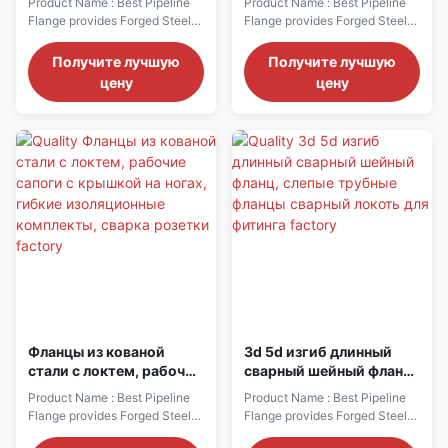
Product Name : Best Pipeline
Product Name : Best Pipeline
фланцы выходные соски
Caps 45-градусный
Flange provides Forged Steel
Flange provides Forged Steel
расщепленные зажимы
локоть RC-BL
Flanges to Steel markets
Flanges to Steel markets
Фланцевая
Material ALUMINUM - 1100,
Material ALUMINUM - 1100,
Получите лучшую
Получите лучшую
противоржавеющая
2014, 3003, 5083, 5086
2014, 3003, 5083, 5086
цену
цену
поверхность
Flanges we also provide:
Flanges we also provide:
ANSI/ASME FORGED
ANSI/ASME FORGED
FLANGES MSS-SP-44
FLANGES MSS-SP-44
FLANGES/ANSI B 16.47
FLANGES/ANSI B 16.47
SERIES A API TYPE 6A - RTJ
SERIES A API TYPE 6A - RTJ
Face Flanges. API-605
Face Flanges. API-605
FLANGES/ANSI B 16.47
FLANGES/ANSI B 16.47
SERIES B A.G.A. ...
SERIES B A.G.A. ...
Фланцы из кованой
3d 5d изгиб длинный
стали с локтем, рабочие
сварный шейный фланц,
сапоги с крышкой на
слепые трубные фланцы
Product Name : Best Pipeline
Product Name : Best Pipeline
ногах, гибкие
сварный локоть для
Flange provides Forged Steel
Flange provides Forged Steel
изоляционные
фитинга
Flanges to Steel markets
Flanges to Steel markets
комплекты, сварка