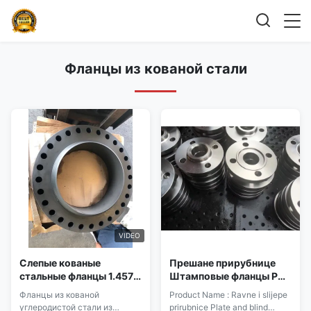
Фланцы из кованой стали
VIDEO
Слепые кованые
Прешане прирубнице
стальные фланцы 1.4571
Штамповые фланцы PN
из нержавеющей стали
10 Артикл; Артикул:
Фланцы из кованой
Product Name : Ravne i slijepe
300 фунтов давление 1
FLAST (DIN 2642)
углеродистой стали из
prirubnice Plate and blind