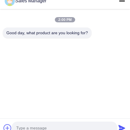
Sales Manager
BEST PIPELINE EQUIPMENT CO.,LTD
Вы не только покупаете сталь, Вы но и покупаете любовь,
2:00 PM
сервис!
Быстрые Ссылки
Good day, what product are you looking for?
Дом
Продукты
Видео
О Нас
Путешествие Фабрики
Проверка Качества
Свяжитесь Мы
Спросите Цитату
Связаться С Нами
86--18931788358
amy@okpipes.com
Авторское право © 2018-2026 BEST PIPELINE EQUIPMENT CO.,LTD.
Все права защищены.