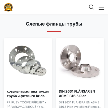
Слепые фланцы трубы
кованая пластина глухая
DIN 2631 FLÄNSAR EN
труба и фитинги brida
ASME B16.5 Plan
фланец P265gh PŘÍRUBY
svetsfläns Фланцы Тип
PŘÍRUBY TOČIVÉ PŘÍRUBY +
DIN 2631 FLÄNSAR EN ASME
TOČIVÉ PŘÍRUBY +
01 UNS S32760 (1.4501 /
PŘIVAŘOVACÍ KROUŽKY A
B16.5 Plan svetsfläns Flanges