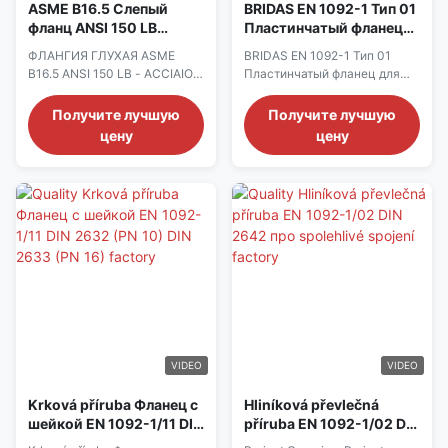
ASME B16.5 Слепый
BRIDAS EN 1092-1 Тип 01
фланц ANSI 150 LB
Пластинчатый фланец
кованая нержавеющая
для сварки
ФЛАНГИЯ ГЛУХАЯ ASME
BRIDAS EN 1092-1 Тип 01
сталь A182 F304L
B16.5 ANSI 150 LB - ACCIAIO
Пластинчатый фланец для
INOX FORGIATO A182 F304L
сварки
Получите лучшую
Получите лучшую
цену
цену
VIDEO
VIDEO
Krková příruba Фланец с
Hliníková převlečná
шейкой EN 1092-1/11 DIN
příruba EN 1092-1/02 DIN
2632 (PN 10) DIN 2633
2642 про spolehlivé