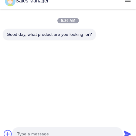
Sales Manager
BEST PIPELINE EQUIPMENT CO.,LTD
Вы не только покупаете сталь, Вы но и покупаете любовь,
5:26 AM
сервис!
Быстрые Ссылки
Good day, what product are you looking for?
Дом
Продукты
Видео
О Нас
Путешествие Фабрики
Проверка Качества
Свяжитесь Мы
Спросите Цитату
Связаться С Нами
86--18931788358
amy@okpipes.com
Авторское право © 2018-2026 BEST PIPELINE EQUIPMENT CO.,LTD.
Все права защищены.