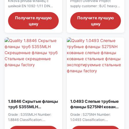
Krková příruba Фланец с
Project Overview Project
(PN 16)
spojení
шейкой EN 1092-1/11 DIN
supply customer : BJC heavy
2632 (PN 10) DIN 2633 (PN 16)
industries Thailand Project
Name : Petro Bras Materials &
Получите лучшую
Получите лучшую
Specifications Perfect
цену
цену
materials : butt welding fittings
and forged flanges after
customer test with BV engineer
Steel elbow, Steel tee,Steel
reducer in P355NH and
P460NH Acc to EN10253-2 ...
1.8846 Скрытые фланцы
1.0493 Слепые трубные
труб S355MLH
фланцы S275NH кованые
Скрещенные фланцы
слепые фланцы кованые
Grade : S355MLH Number:
Grade : S275NH Number:
труб Стальные
стальные фланцы
1.8846 Classification:
1.0493 Classification:
скрещенные фланцы
экспортируемые
Structural steel Standard: EN
Structural steel Standard: EN
стальные фланцы