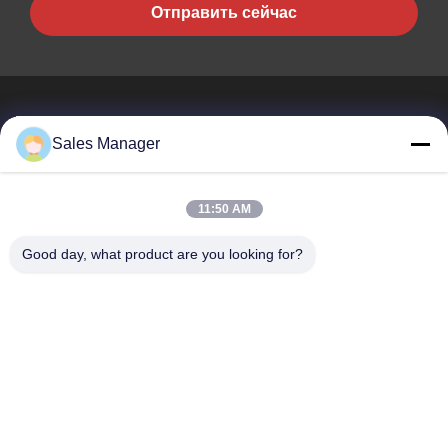
Отправить сейчас
Sales Manager
BEST PIPELINE EQUIPMENT CO.,LTD
11:50 AM
Вы не только покупаете сталь, Вы но и покупаете любовь,
сервис!
Good day, what product are you looking for?
Быстрые Ссылки
Дом
Продукты
Видео
О Нас
Путешествие Фабрики
Проверка Качества
Свяжитесь Мы
Спросите Цитату
Связаться С Нами