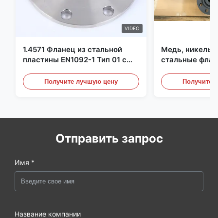
VIDEO
1.4571 Фланец из стальной
Медь, никель,
пластины EN1092-1 Тип 01 с
стальные флан
материалом X6CrNiMoTi17-12-
перегородки, ф
2
углеродистой 
Получите лучшую цену
Получите 
Отправить запрос
Имя *
Название компании