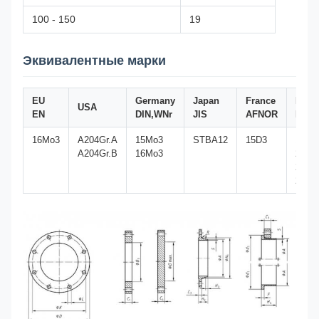
100 - 150
19
Эквивалентные марки
EU
Germany
Japan
France
Engl
USA
EN
DIN,WNr
JIS
AFNOR
BS
16Mo3
A204Gr.A
15Mo3
STBA12
15D3
1503-
A204Gr.B
16Mo3
243B
240
243