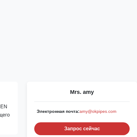
Mrs. amy
 EN
Электронная почта:
amy@okpipes.com
щего
Запрос сейчас