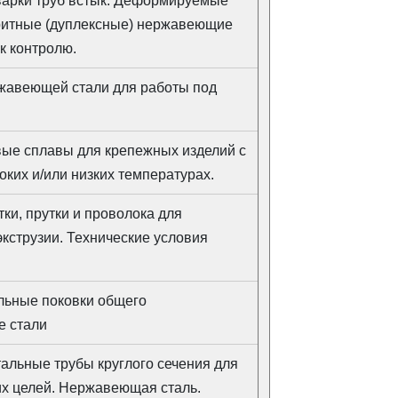
варки труб встык. Деформируемые
ритные (дуплексные) нержавеющие
к контролю.
ржавеющей стали для работы под
вые сплавы для крепежных изделий с
ких и/или низких температурах.
ки, прутки и проволока для
экструзии. Технические условия
льные поковки общего
 стали
альные трубы круглого сечения для
их целей. Нержавеющая сталь.