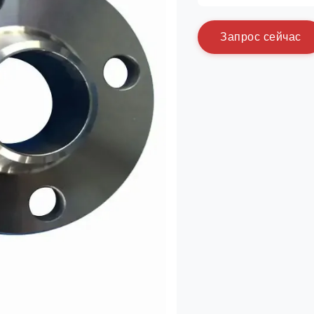
З
а
п
р
о
с
с
е
й
ч
а
с