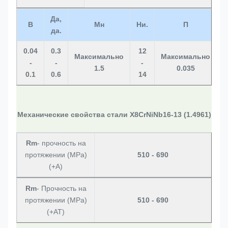
Да,
В
Мн
Ни.
П
да.
0.04
0.3
12
Максимально
Максимально
М
-
-
-
1.5
0.035
0.1
0.6
14
Механические свойства стали X8CrNiNb16-13 (1.4961)
Rm
- прочность на
протяжении (MPa)
510 - 690
(+A)
Rm
- Прочность на
протяжении (MPa)
510 - 690
(+AT)