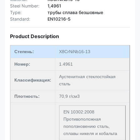
Steel Number:
1,4961
Type:
трубы сплава безшовные
Standard:
EN10216-5
Product Description
Степень:
X8CrNiNb16-13
Номер:
1.4961
Аустенитная стеклостойкая
Классификация:
сталь
Плотность:
70,9 г/см3
EN 10302:2008
Противоположная
поползновению сталь,
сплавы никеля и кобальта