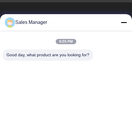
Sales Manager
BEST PIPELINE EQUIPMENT CO.,LTD
9:55 PM
Вы не только покупаете сталь, Вы но и покупаете любовь,
сервис!
Good day, what product are you looking for?
Быстрые Ссылки
Дом
Продукты
Видео
О Нас
Путешествие Фабрики
Проверка Качества
Свяжитесь Мы
Спросите Цитату
Связаться С Нами
amy@okpipes.com