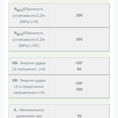
R
0Прочность
p0.2
200
устойчивости 0,2%
(MPa) (+A)
R
0Прочность
p0.2
205
устойчивости 0,2%
(MPa) (+AT)
КВ
- Энергия удара
+20°
(J) поперечно, (+A)
60
КВ
- Энергия удара
+20°
(J) в продольном
100
направлении (+A)
А.
- Минимальное
удлинение при
35