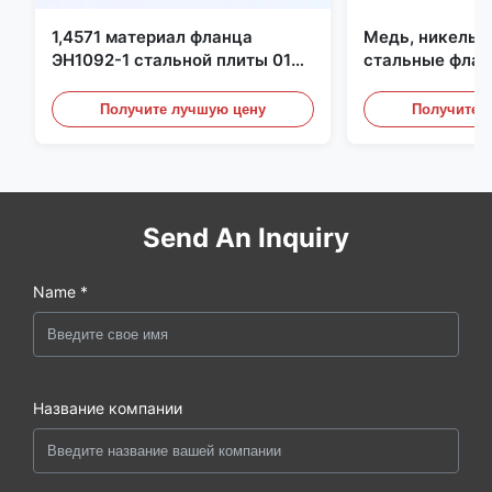
1,4571 материал фланца
Медь, никель,
ЭН1092-1 стальной плиты 01
стальные флан
С6КрНиМоТи17-12-2
перегородки, ф
углеродистой 
Получите лучшую цену
Получите 
Send An Inquiry
Name *
Название компании