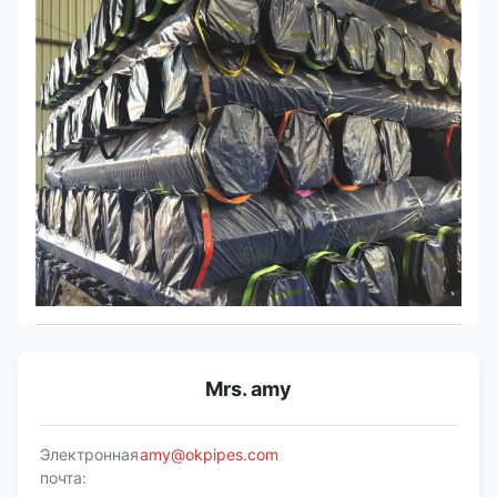
Mrs. amy
Электронная
amy@okpipes.com
почта: