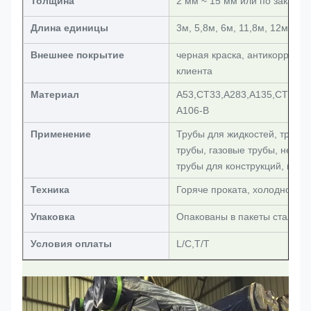
Толщина
2 мм ~ 15 мм или по заказу
Длина единицы
3м, 5,8м, 6м, 11,8м, 12м, 13
Внешнее покрытие
черная краска, антикоррози
клиента
Материал
А53,СТ33,А283,А135,СТ37,А
А106-В
Применение
Трубы для жидкостей, трубы 
трубы, газовые трубы, нефт
трубы для конструкций, проч
Техника
Горяче проката, холодно про
Упаковка
Опакованы в пакеты стальны
Условия оплаты
L/C,T/T