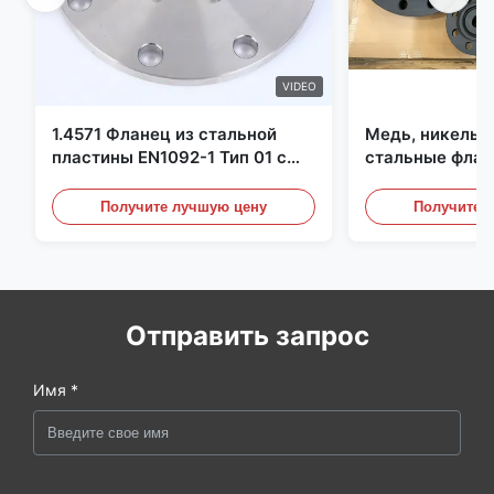
VIDEO
1.4571 Фланец из стальной
Медь, никель,
пластины EN1092-1 Тип 01 с
стальные флан
материалом X6CrNiMoTi17-12-
перегородки, ф
2
углеродистой 
Получите лучшую цену
Получите 
Отправить запрос
Имя *