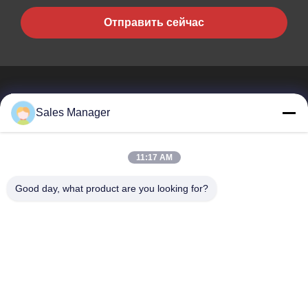
Отправить сейчас
Sales Manager
BEST PIPELINE EQUIPMENT CO.,LTD
11:17 AM
Вы не только покупаете сталь, Вы но и покупаете любовь,
сервис!
Good day, what product are you looking for?
Быстрые Ссылки
Дом
Продукты
Видео
О Нас
Путешествие Фабрики
Проверка Качества
Свяжитесь Мы
Спросите Цитату
Связаться С Нами