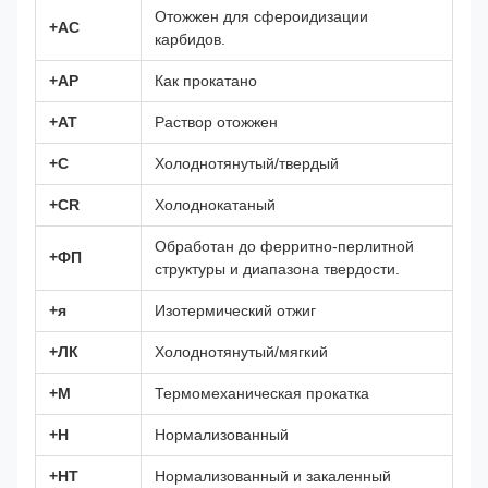
Отожжен для сфероидизации
+АС
карбидов.
+АР
Как прокатано
+АТ
Раствор отожжен
+С
Холоднотянутый/твердый
+CR
Холоднокатаный
Обработан до ферритно-перлитной
+ФП
структуры и диапазона твердости.
+я
Изотермический отжиг
+ЛК
Холоднотянутый/мягкий
+М
Термомеханическая прокатка
+Н
Нормализованный
+НТ
Нормализованный и закаленный