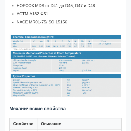
НОРСОК MDS от D41 до D45, D47 и D48
АСТМ А182 Ф51
NACE MR01-75/ISO 15156
Механические свойства
Свойство
Описание