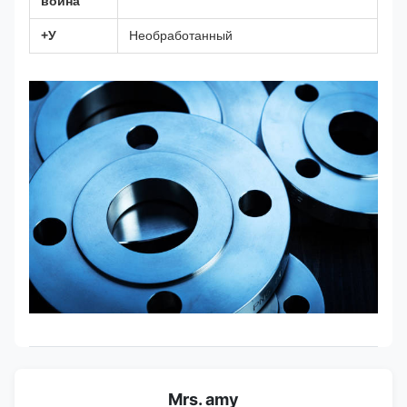
война
+У
Необработанный
Mrs. amy