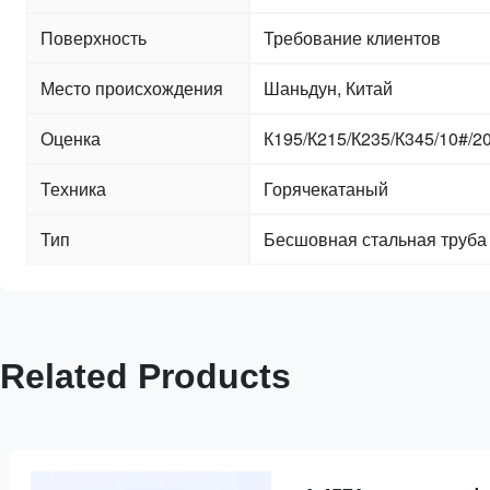
Поверхность
Требование клиентов
Место происхождения
Шаньдун, Китай
Оценка
К195/К215/К235/К345/10#/2
Техника
Горячекатаный
Тип
Бесшовная стальная труба
Related Products