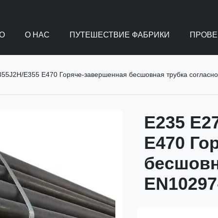
О
О НАС
ПУТЕШЕСТВИЕ ФАБРИКИ
ПРОВЕ
355J2H/E355 E470 Горяче-завершенная бесшовная трубка согласн
E235 E2
E470 Го
бесшовн
EN10297