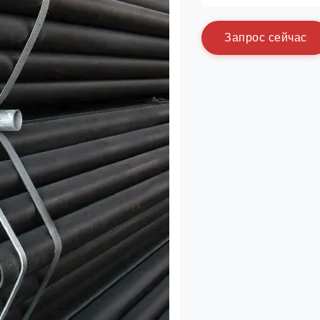
З
а
п
р
о
с
с
е
й
ч
а
с