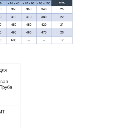
 для
овая
Труба
MT,