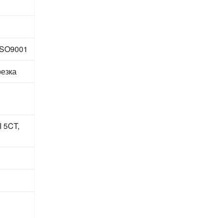
 ISO9001
резка
I 5CT,