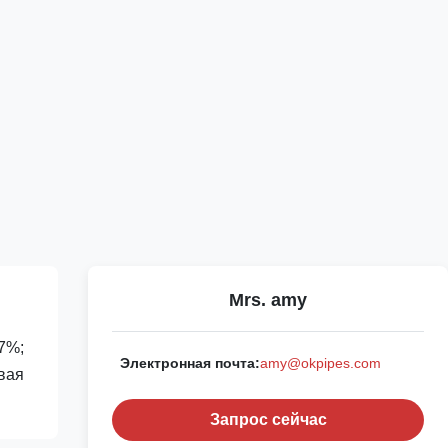
Mrs. amy
07%;
Электронная почта:
amy@okpipes.com
овая
Запрос сейчас