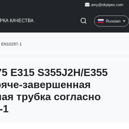
amy@okpipes.com
РКА КАЧЕСТВА
Russian
о EN10297-1
75 E315 S355J2H/E355
ряче-завершенная
ая трубка согласно
-1