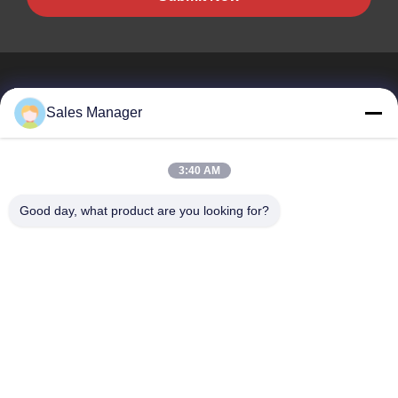
Sales Manager
BEST PIPELINE EQUIPMENT CO.,LTD
3:40 AM
Вы не только покупаете сталь, Вы но и покупаете любовь,
сервис!
Good day, what product are you looking for?
Быстрые Ссылки
Дом
Продукты
Видео
О Нас
Путешествие Фабрики
Проверка Качества
Свяжитесь Мы
Спросите Цитату
Связаться С Нами
amy@okpipes.com