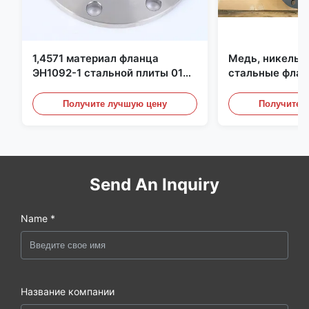
1,4571 материал фланца
Медь, никель,
ЭН1092-1 стальной плиты 01
стальные флан
С6КрНиМоТи17-12-2
перегородки, ф
углеродистой 
Получите лучшую цену
Получите 
Send An Inquiry
Name *
Название компании