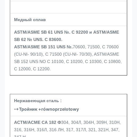
Медный сплав
ASTM/ASME SB 61 UNS №. C 92200 и ASTM/ASME
SB 62 № UNS. С 83600.
ASTM/ASME SB 151 UNS №.
70600, 71500, C 70600
(CU-NI- 90/10), C 71500 (CU-NI- 70/30), ASTM/ASME
SB 152 UNS NO C 10100, C 10200, C 10300, C 10800,
C 12000, C 12200.
Нержавеющая сталь :
-
+Тройник +równoprzelotowy
АСТМ/АСМЕ СА 182 Ф
304, 304Л, 304Н, 309Н, 310Н,
316, 316Н, 316Л, 316 ЛН, 317, 317Л, 321, 321Н, 347,