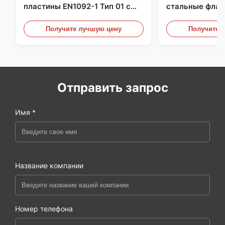
пластины EN1092-1 Тип 01 с
стальные флан
материалом X6CrNiMoTi17-12-
перегородки, ф
2
углеродистой 
Получите лучшую цену
Получите 
Отправить запрос
Имя *
Название компании
Номер телефона