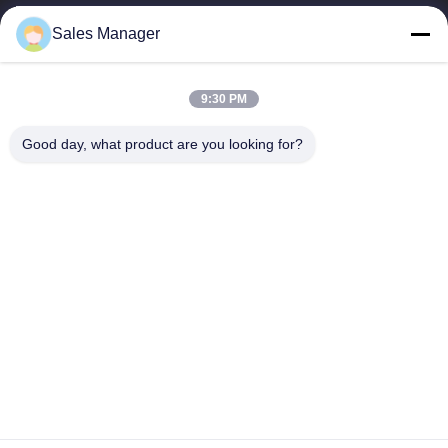
Sales Manager
BEST PIPELINE EQUIPMENT CO.,LTD
9:30 PM
Вы не только покупаете сталь, Вы но и покупаете любовь,
сервис!
Good day, what product are you looking for?
Быстрые Ссылки
Дом
Продукты
Видео
О Нас
Путешествие Фабрики
Проверка Качества
Свяжитесь Мы
Спросите Цитату
Связаться С Нами
amy@okpipes.com
Авторское право © 2018-2026 BEST PIPELINE EQUIPMENT CO.,LTD.