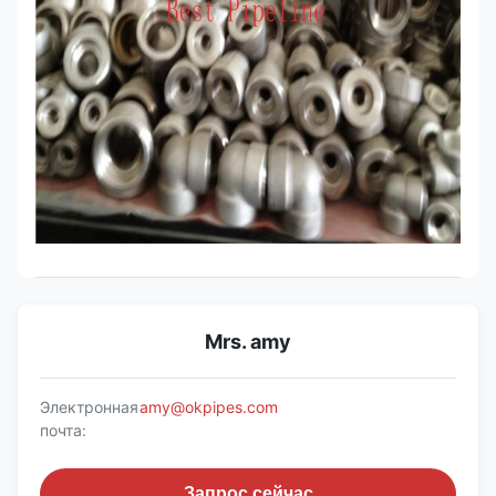
Mrs. amy
Электронная
amy@okpipes.com
почта:
Запрос сейчас