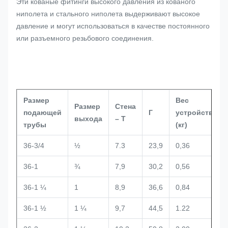
Эти кованые фитинги высокого давления из кованого
ниполета и стального ниполета выдерживают высокое
давление и могут использоваться в качестве постоянного
или разъемного резьбового соединения.
Размер
Вес
Размер
Стена
подающей
Г
устройства
выхода
– Т
трубы
(кг)
36-3/4
½
7.3
23,9
0,36
36-1
¾
7,9
30,2
0,56
36-1 ¼
1
8,9
36,6
0,84
36-1 ½
1 ¼
9,7
44,5
1.22