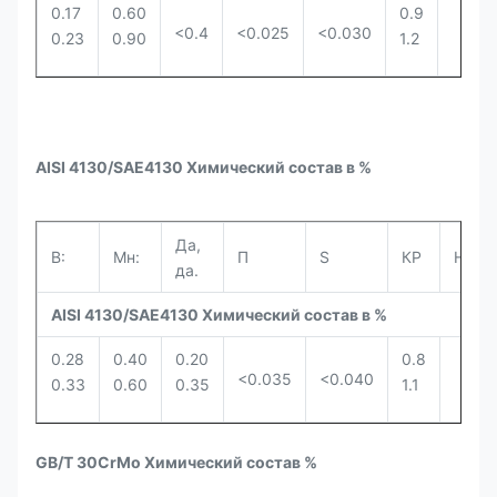
0.17
0.60
0.9
<0.4
<0.025
<0.030
0.23
0.90
1.2
AISI 4130/SAE4130 Химический состав в %
Да,
В:
Мн:
П
S
КР
Ни.
да.
AISI 4130/SAE4130 Химический состав в %
0.28
0.40
0.20
0.8
<0.035
<0.040
0.33
0.60
0.35
1.1
GB/T 30CrMo Химический состав %