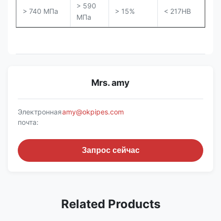
> 590
> 740 МПа
> 15%
< 217HB
МПа
Mrs. amy
Электронная
amy@okpipes.com
почта:
Запрос сейчас
Related Products