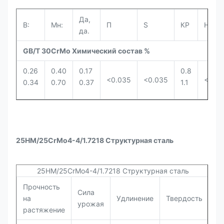
Да,
В:
Мн:
П
S
КР
Ни.
да.
GB/T 30CrMo Химический состав %
0.26
0.40
0.17
0.8
<0.035
<0.035
<0.3
0.34
0.70
0.37
1.1
25HM/25CrMo4-4/1.7218 Структурная сталь
25HM/25CrMo4-4/1.7218 Структурная сталь
Прочность
Сила
на
Удлинение
Твердость
урожая
растяжение