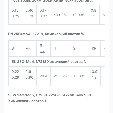
Гост 20хм, 20хм, 20хм Химический состав %
0.15
0.40
0.17
0.8
<0.035
<0.035
<0.3
0.25
0.70
0.37
1.1
EN 25CrMo4, 1.7218, Химический состав %
Да,
В:
Мн:
П
S
КР
Ни.
да.
EN 25CrMo4, 1.7218 Химический состав %
0.22
0.6
0.9
<0.4
<0.0.25
<0.035
0.29
0.90
1.2
SEW 24CrMo5, 1.7258-7258 din17240, sew 550
Химический состав %