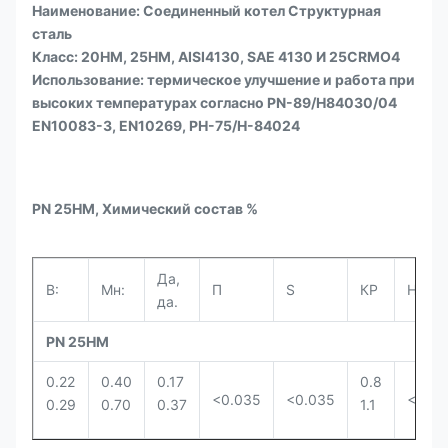
Наименование: Соединенный котел Структурная
сталь
Класс: 20HM, 25HM, AISI4130, SAE 4130 И 25CRMO4
Использование: термическое улучшение и работа при
высоких температурах согласно PN-89/H84030/04
EN10083-3, EN10269, PH-75/H-84024
PN 25HM, Химический состав %
Да,
В:
Мн:
П
S
КР
Ни.
да.
PN 25HM
0.22
0.40
0.17
0.8
<0.035
<0.035
<0.3
0.29
0.70
0.37
1.1