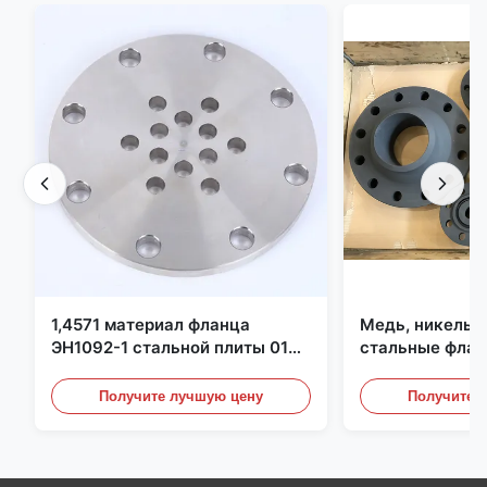
1,4571 материал фланца
Медь, никель,
ЭН1092-1 стальной плиты 01
стальные флан
С6КрНиМоТи17-12-2
перегородки, ф
углеродистой 
Получите лучшую цену
Получите 