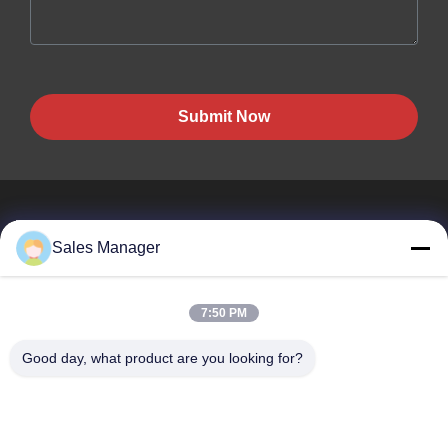
Submit Now
Sales Manager
BEST PIPELINE EQUIPMENT CO.,LTD
7:50 PM
Вы не только покупаете сталь, Вы но и покупаете любовь,
сервис!
Good day, what product are you looking for?
Быстрые Ссылки
Дом
Продукты
Видео
О Нас