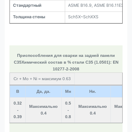
Стандартный
ASME B16.9, ASME B16.11ЕЭМУА
Толщина стены
Sch5X~SchXXS
Приспособления для сварки на задней панели
C35
Химический состав в % стали C35 (1.0501): EN
10277-2-2008
Cr + Mo + Ni = максимум 0.63
В
Да, да.
Мн
Ни.
П
0.32
0.5
Максимально
Максимально
Максим
-
-
0.4
0.4
0.04
0.39
0.8