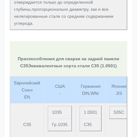
отверждается только до определенной
глубины,пропорционально диаметру, как и все
нелегированные стали со средним содержанием
углерода.
Приспособления для сварки на задней панели
C35
Эквивалентные сорта стали C35 (1.0501)
Европейский
США
Германия
Япония
Союз
-
DIN,WNr
JIS
EN
1035
1.0501
S35C
C35
Гр.1035
C35