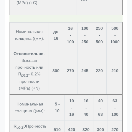
(MPa) (+C)
16
100
250
500
Номинальная
до
-
-
-
-
толщина ((мм):
16
100
250
500
1000
Относительно
-
Высшая
прочность или
300
270
245
220
210
R
- 0,2%
p0.2
прочности
(MPa) (+N)
10
16
40
63
Номинальная
5 -
-
-
-
-
толщина ((мм):
10
16
40
63
100
R
0Прочность
p0.2
510
420
320
300
270