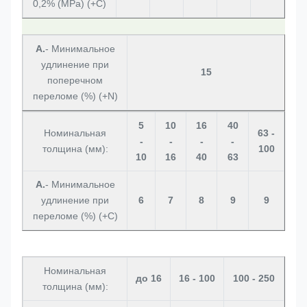
0,2% (MPa) (+C)
А.
- Минимальное
удлинение при
15
поперечном
переломе (%) (+N)
5
10
16
40
Номинальная
63 -
-
-
-
-
толщина (мм):
100
10
16
40
63
А.
- Минимальное
удлинение при
6
7
8
9
9
переломе (%) (+C)
Номинальная
до 16
16 - 100
100 - 250
толщина (мм):