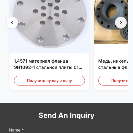
1,4571 материал фланца
Медь, никель,
ЭН1092-1 стальной плиты 01
стальные флан
С6КрНиМоТи17-12-2
перегородки, ф
углеродистой 
Получите лучшую цену
Получите 
Send An Inquiry
Name *