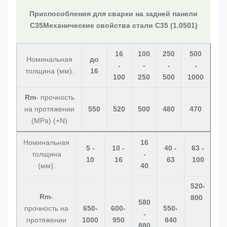
Приспособления для сварки на задней панели
C35
Механические свойства стали C35 (1.0501)
16
100
250
500
Номинальная
до
-
-
-
-
толщина (мм):
16
100
250
500
1000
Rm
- прочность
на протяжении
550
520
500
480
470
(MPa) (+N)
Номинальная
16
5 -
10 -
40 -
63 -
толщина
-
10
16
63
100
(мм):
40
520-
Rm
-
800
580
прочность на
650-
600-
550-
-
протяжении
1000
950
840
880