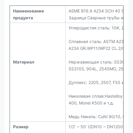
Наименование
ASME B16.9 A234 SCH 40 STD 
продукта
Задница Сварные трубы из угл
Углеродистая сталь: 10#, 20#, 
Сплавная сталь: ASTM A234 G
A234 GR.WP11/WP22 CL.2/CL.1
Материал
Нержавеющая сталь: SS304, SS
SS310S, 904L, 254SMO, 253MA и
Дуплекс: 2205, 2507, F55 и т.д.
Никелевая сплав:Hastelloy C276,
400, Monel K500 и т.д.
Медь Никель: CuNi 90/10, CuNi
Размер
1/2' ~ 50' ((DN10 ~ DN1200)