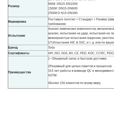
900#: DN15-DN1000
Размер
1500#: DN15-DN600
2500#:D N15-DN300
Поставьте логотип + Стандарт + Размер ((м
Маркировка
требованию
Анализ химических компонентов, механическ
анализ, испытания на удар, испытания на т
Испытание
межзернистые испытания коррозии, рентгенов
UT,Испытание HIC & SSC, и т. д. или по ваш
Бренд
Тобо
Сертификаты
API, ISO, SGS, BV, CE, PED, KOC, CCRC, PDO,
1- Обширный запас и быстрая доставка.
2Разумный для целых пакетов и процессов.
315 лет работы в команде QC и менеджмент
Преимущества
ASTM.
4Более 150 клиентов по всему миру.