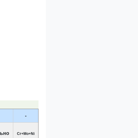
-
ьно
Cr+Mo+Ni