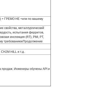
м) + ГРЕМО НЕ +или по вашему
ие свойства, металлургический
вердость, испытания ферритов,
ская инспекция (RT), PMI, PT,
ему требованию
e
Продолжение
 CH2M HILL и т.д.
а продаж. Инженеры обучены API и