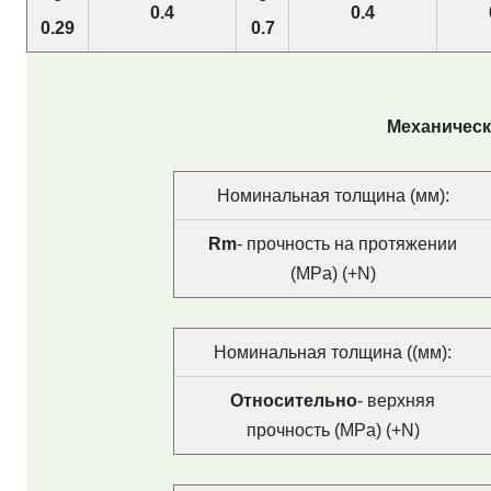
0.4
0.4
0.29
0.7
Механически
Номинальная толщина (мм):
Rm
- прочность на протяжении
(MPa) (+N)
Номинальная толщина ((мм):
Относительно
- верхняя
прочность (MPa) (+N)