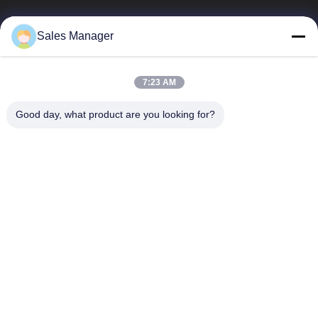
Sales Manager
BEST PIPELINE EQUIPMENT CO.,LTD
7:23 AM
Вы не только покупаете сталь, Вы но и покупаете любовь,
сервис!
Good day, what product are you looking for?
Быстрые Ссылки
Дом
Продукты
Видео
О Нас
Путешествие Фабрики
Проверка Качества
Свяжитесь Мы
Спросите Цитату
Связаться С Нами
amy@okpipes.com