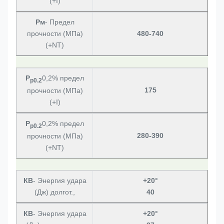
(+I)
Рм
- Предел
прочности (МПа)
480-740
(+NT)
Р
0,2% предел
р0.2
175
прочности (МПа)
(+I)
Р
0,2% предел
р0.2
280-390
прочности (МПа)
(+NT)
КВ
- Энергия удара
+20°
(Дж) долгот.,
40
КВ
- Энергия удара
+20°