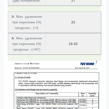
(Дж) поперечная,
27
А
- Мин. удлинение
при переломе (%)
22
продольн., (+I)
А
- Мин. удлинение
при переломе (%)
18-20
продольн., (+NT)