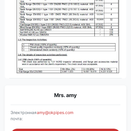
Mrs. amy
Электронная
amy@okpipes.com
почта: