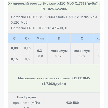
Химический состав % стали X11CrMo5 (1.7362(дубл)):
EN 10253-2-2007
Согласно EN 10028-2: 2003 сталь 1.7362 с названием
X12CrMo5.
Согласно EN 10216-2:2014 S=<0,01.
С
Си
Мин.
П
С
Кр
0,08
0,15
0,3 -
максимум
максимум
4–
-
-
0,6
0,025
0,02
6
0,15
0,5
Механические свойства стали Х11Х11ХМ5
(1.7362(дубл))
Рм
- Предел
прочности (МПа)
430-580