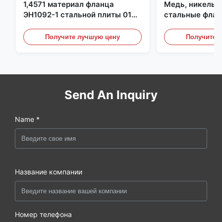
1,4571 материал фланца
Медь, никель,
ЭН1092-1 стальной плиты 01
стальные флан
С6КрНиМоТи17-12-2
перегородки, ф
углеродистой 
Получите лучшую цену
Получите 
Send An Inquiry
Name *
Название компании
Номер телефона