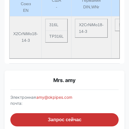
США
Германия
Япо
Союз
-
DIN,WNr
JI
EN
316L
X2CrNiMo18-
SUS3
14-3
X2CrNiMo18-
TP316L
14-3
Mrs. amy
Электронная
amy@okpipes.com
почта:
Запрос сейчас