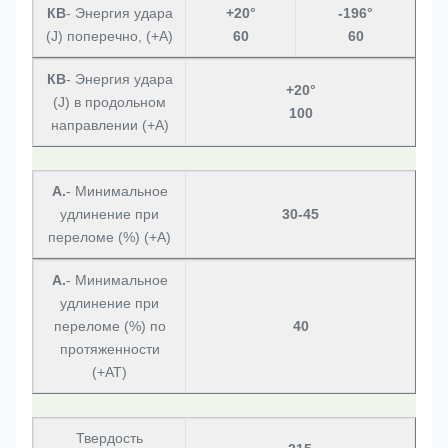
КВ
- Энергия удара
+20°
-196°
(J) поперечно, (+A)
60
60
КВ
- Энергия удара
+20°
(J) в продольном
100
направлении (+A)
А.
- Минимальное
удлинение при
30-45
переломе (%) (+A)
А.
- Минимальное
удлинение при
переломе (%) по
40
протяженности
(+AT)
Твердость