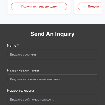
С6КрНиМоТи17-12-2
перегородки, ф
углеродистой 
Получите лучшую цену
Получите 
Send An Inquiry
Name *
Название компании
Номер телефона