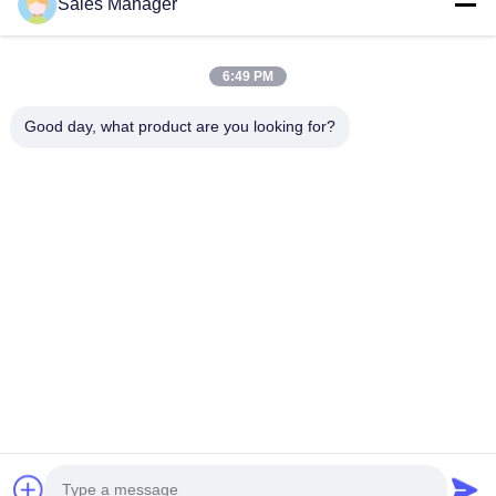
Sales Manager
BEST PIPELINE EQUIPMENT CO.,LTD
6:49 PM
Вы не только покупаете сталь, Вы но и покупаете любовь,
сервис!
Good day, what product are you looking for?
Быстрые Ссылки
Дом
Продукты
Видео
О Нас
Путешествие Фабрики
Проверка Качества
Свяжитесь Мы
Спросите Цитату
Связаться С Нами
amy@okpipes.com
Авторское право © 2018-2026 BEST PIPELINE EQUIPMENT CO.,LTD.
Все права защищены.