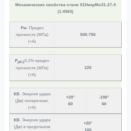
Механические свойства стали Х1НикрМо31-27-4
(1.4563)
Рм
- Предел
прочности (МПа)
500-750
(+А)
Р
0,2% предел
р0.2
220
прочности (МПа)
(+A)
КВ
- Энергия удара
+20°
-196°
(Дж) поперечная,
60
60
(+А)
КВ
- Энергия удара
+20°
(Дж) в продольном
100