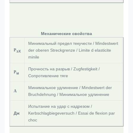
Механические свойства
Минимальный предел текучести / Mindestwert
Р
der oberen Streckgrenze / Limite d elasticite
эХ
minile
Прочность на разрыв / Zugfestigkeit /
Р
м
Сопротивление тяге
Минимальное удлинение / Mindestwert der
А
Bruchdehnung / Минимальное удлинение
Испытание на удар с надрезом /
Дж
Kerbschlagbiegeversuch / Essai de flexion par
choc