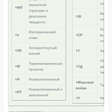
способ
перлитной
+ФП
структуры и
Как пр
диапазона
+Ш
поверн
твердости.
Холод
Изотермический
+я
+СР
вытяжк
отжиг
снятие
Холоднотянутый/
+ЛК
+Т
Закале
мягкий
Обраб
Термомеханическая
+М
+ТД
диапаз
прокатка
твердо
+Н
Нормализованный
+Мировая
Теплая
война
Нормализованный и
+НТ
закаленный
+У
Необр