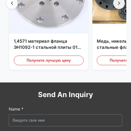
1,4571 материал фланца
Медь, никель,
ЭН1092-1 стальной плиты 01
стальные флан
С6КрНиМоТи17-12-2
перегородки, ф
углеродистой 
Получите лучшую цену
Получите 
Send An Inquiry
Name *