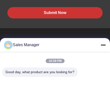
Submit Now
Sales Manager
BEST PIPELINE EQUIPMENT CO.,LTD
10:58 PM
Вы не только покупаете сталь, Вы но и покупаете любовь,
сервис!
Good day, what product are you looking for?
Быстрые Ссылки
Дом
Продукты
Видео
О Нас
Путешествие Фабрики
Проверка Качества
Свяжитесь Мы
Спросите Цитату