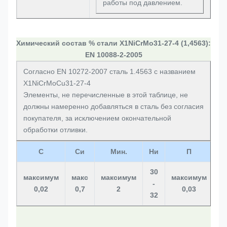
работы под давлением.
Химический состав % стали X1NiCrMo31-27-4 (1,4563):
EN 10088-2-2005
Согласно EN 10272-2007 сталь 1.4563 с названием
X1NiCrMoCu31-27-4
Элементы, не перечисленные в этой таблице, не
должны намеренно добавляться в сталь без согласия
покупателя, за исключением окончательной
обработки отливки.
С
Си
Мин.
Ни
П
30
максимум
макс
максимум
максимум
м
-
0,02
0,7
2
0,03
32