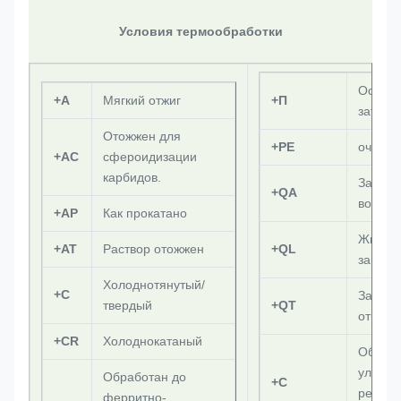
Условия термообработки
Осадки
+А
Мягкий отжиг
+П
затвер
Отожжен для
+PE
очище
+АС
сфероидизации
карбидов.
Закалк
+QA
воздухе
+АР
Как прокатано
Жидкос
+АТ
Раствор отожжен
+QL
закалка
Холоднотянутый/
+С
Закалё
твердый
+QT
отпущ
+CR
Холоднокатаный
Обрабо
улучше
Обработан до
+С
режущ
ферритно-