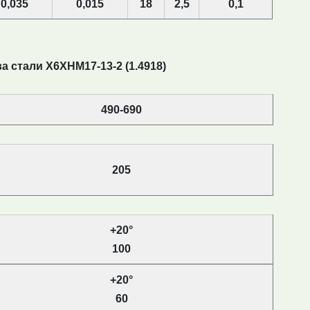
0,035
0,015
18
2,5
0,1
 стали Х6ХНМ17-13-2 (1.4918)
490-690
205
+20°
100
+20°
60