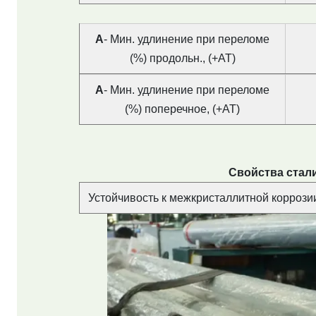
А
- Мин. удлинение при переломе
(%) продольн., (+AT)
А
- Мин. удлинение при переломе
(%) поперечное, (+AT)
Свойства стали
Устойчивость к межкристаллитной коррозии