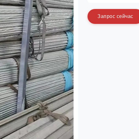
З
а
п
р
о
с
с
е
й
ч
а
с