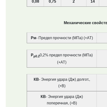
0,08
0,75
2
14
Механические свойства
Рм
- Предел прочности (МПа) (+АТ)
Р
0,2% предел прочности (МПа)
р0.2
(+AT)
КВ
- Энергия удара (Дж) долгот.,
(+В)
КВ
- Энергия удара (Дж)
поперечная, (+В)