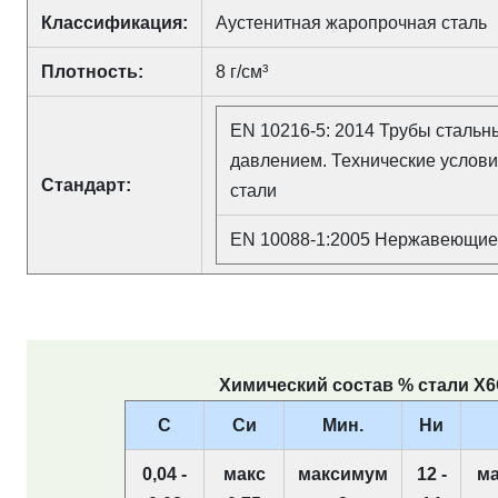
Классификация:
Аустенитная жаропрочная сталь
Плотность:
8 г/см³
EN 10216-5: 2014 Трубы сталь
давлением. Технические услов
Стандарт:
стали
EN 10088-1:2005 Нержавеющие 
Химический состав % стали X6Cr
С
Си
Мин.
Ни
0,04 -
макс
максимум
12 -
м