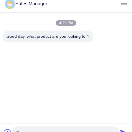
Sales Manager
BEST PIPELINE EQUIPMENT CO.,LTD
4:29 PM
Вы не только покупаете сталь, Вы но и покупаете любовь,
сервис!
Good day, what product are you looking for?
Быстрые Ссылки
Дом
Продукты
Видео
О Нас
Путешествие Фабрики
Проверка Качества
Свяжитесь Мы
Спросите Цитату
Связаться С Нами
amy@okpipes.com
Авторское право © 2018-2026 BEST PIPELINE EQUIPMENT CO.,LTD.
Все права защищены.