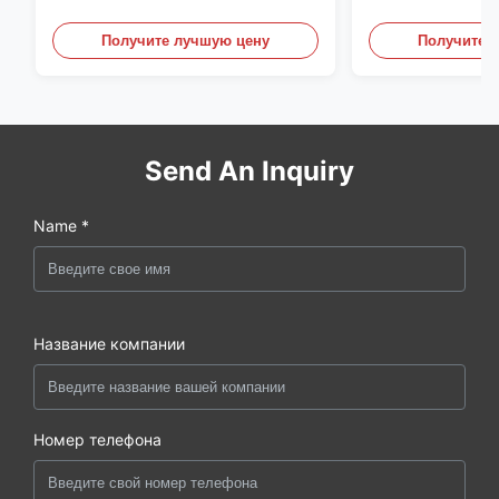
С6КрНиМоТи17-12-2
перегородки, ф
углеродистой 
Получите лучшую цену
Получите 
Send An Inquiry
Name *
Название компании
Номер телефона