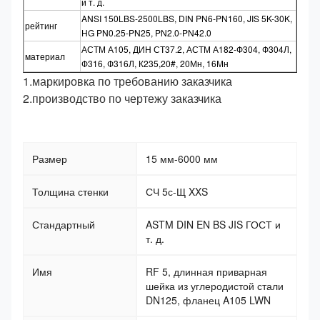
и т. д.
ANSI 150LBS-2500LBS, DIN PN6-PN160, JIS 5K-30K,
рейтинг
HG PN0.25-PN25, PN2.0-PN42.0
АСТМ А105, ДИН СТ37.2, АСТМ А182-Ф304, Ф304Л,
материал
Ф316, Ф316Л, К235,20#, 20Мн, 16Мн
1.маркировка по требованию заказчика
2.производство по чертежу заказчика
Размер
15 мм-6000 мм
Толщина стенки
СЧ 5с-Щ XXS
Стандартный
ASTM DIN EN BS JIS ГОСТ и
т. д.
Имя
RF 5, длинная приварная
шейка из углеродистой стали
DN125, фланец A105 LWN