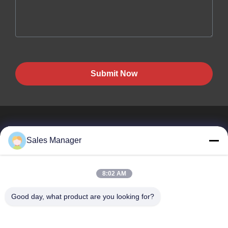
Submit Now
Sales Manager
BEST PIPELINE EQUIPMENT CO.,LTD
8:02 AM
Вы не только покупаете сталь, Вы но и покупаете любовь,
сервис!
Good day, what product are you looking for?
Быстрые Ссылки
Дом
Продукты