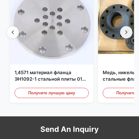
1,4571 материал фланца
Медь, никель,
ЭН1092-1 стальной плиты 01
стальные флан
С6КрНиМоТи17-12-2
перегородки, ф
углеродистой 
Получите лучшую цену
Получите 
Send An Inquiry