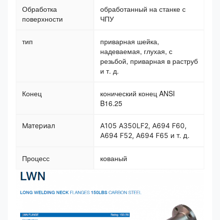
Обработка
обработанный на станке с
поверхности
ЧПУ
тип
приварная шейка,
надеваемая, глухая, с
резьбой, приварная в раструб
и т. д.
Конец
конический конец ANSI
B16.25
Материал
A105 A350LF2, A694 F60,
A694 F52, A694 F65 и т. д.
Процесс
кованый