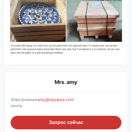
Mrs. amy
Электронная
amy@okpipes.com
почта:
Запрос сейчас