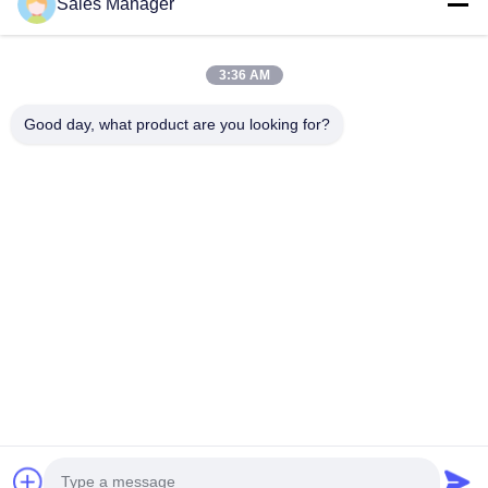
Sales Manager
BEST PIPELINE EQUIPMENT CO.,LTD
3:36 AM
Вы не только покупаете сталь, Вы но и покупаете любовь,
сервис!
Good day, what product are you looking for?
Быстрые Ссылки
Дом
Продукты
Видео
О Нас
Путешествие Фабрики
Проверка Качества
Свяжитесь Мы
Спросите Цитату
Связаться С Нами
amy@okpipes.com
Авторское право © 2018-2026 BEST PIPELINE EQUIPMENT CO.,LTD.
Все права защищены.