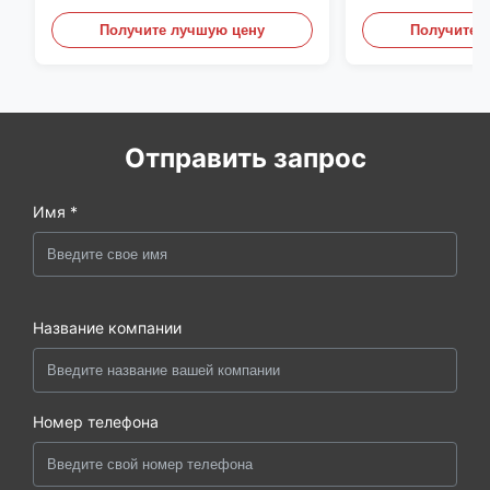
материалом X6CrNiMoTi17-12-
перегородки, ф
2
углеродистой 
Получите лучшую цену
Получите 
Отправить запрос
Имя *
Название компании
Номер телефона