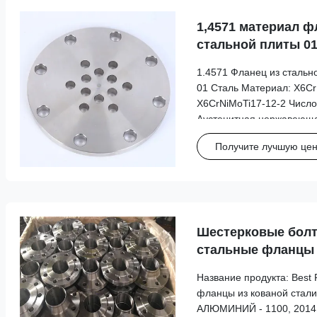
1,4571 материал ф
стальной плиты 0
2
1.4571 Фланец из сталь
01 Сталь Материал: X6Cr
X6CrNiMoTi17-12-2 Число
Аустенитная нержавеющая
Стандарт: EN 10088-2:2
Получите лучшую цен
Технические условия пост
коррозионностойких ...
Шестерковые бол
стальные фланцы Di
2531
Название продукта: Best 
фланцы из кованой стали
АЛЮМИНИЙ - 1100, 2014, 