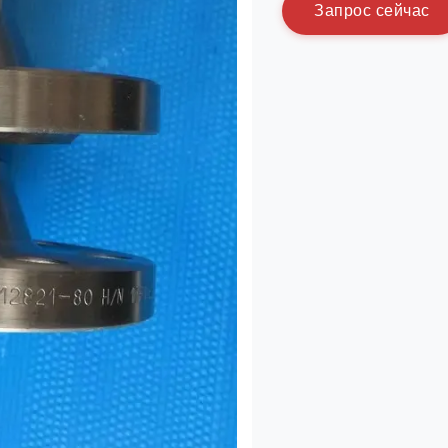
З
а
п
р
о
с
с
е
й
ч
а
с