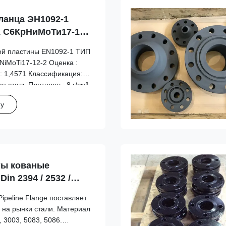
ланца ЭН1092-1
1 С6КрНиМоТи17-12-
ной пластины EN1092-1 ТИП
NiMoTi17-12-2 Оценка :
: 1,4571 Классификация:
 сталь Плотность: 8 г/см³
005 Нержавеющие стали.
у
авки листов и полос из
ты кованые
n 2394 / 2532 /
Pipeline Flange поставляет
 на рынки стали. Материал
3003, 5083, 5086.