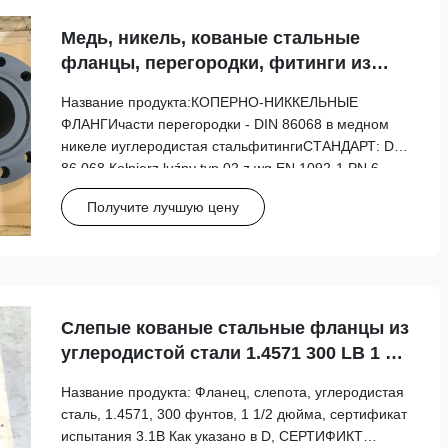
Медь, никель, кованые стальные
фланцы, перегородки, фитинги из
углеродистой стали DIN 86068
Название продукта:КОПЕРНО-НИККЕЛЬНЫЕ
ФЛАНГИчасти перегородки - DIN 86068 в медном
никеле иуглеродистая стальфитингиСТАНДАРТ: DIN
86 068 Коłnierz luźny typ 02 z wg EN 1092-1 PN 6
Коłnierz luźny typ 02 z wg EN 1092-1 от PN 10 до PN
Получите лучшую цену
25 Коłnierz płaski тип 01 EN 1092-1 от PN 10 до PN
16 Коłnierz płaski ...
Слепые кованые стальные фланцы из
углеродистой стали 1.4571 300 LB 1 1/2
IN Испытательный сертификат 3.1b
Название продукта: Фланец, слепота, углеродистая
+Kołnierz +zaślepiający
сталь, 1.4571, 300 фунтов, 1 1/2 дюйма, сертификат
испытания 3.1B Как указано в D, СЕРТИФИКТ