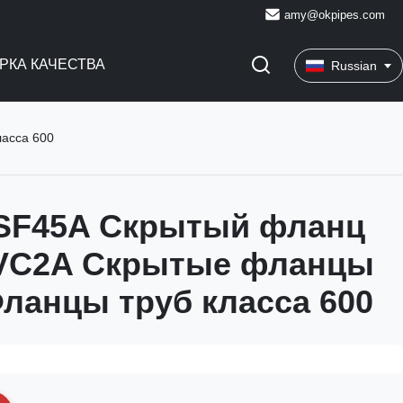
amy@okpipes.com
РКА КАЧЕСТВА
Russian
асса 600
SF45A Скрытый фланц
FVC2A Скрытые фланцы
ланцы труб класса 600