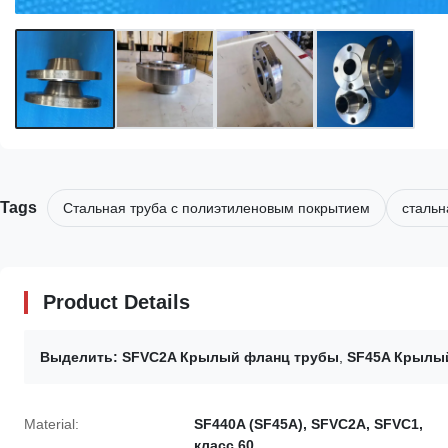
Tags
Стальная труба с полиэтиленовым покрытием
стальн
Product Details
Выделить:
SFVC2A Крылый фланц трубы
,
SF45A Крылы
Material:
SF440A (SF45A), SFVC2A, SFVC1,
класс 60