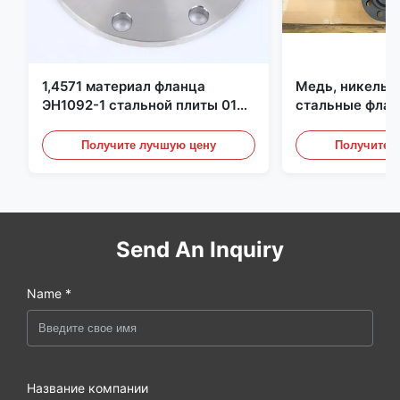
1,4571 материал фланца
Медь, никель,
ЭН1092-1 стальной плиты 01
стальные флан
С6КрНиМоТи17-12-2
перегородки, ф
углеродистой 
Получите лучшую цену
Получите 
Send An Inquiry
Name *
Название компании