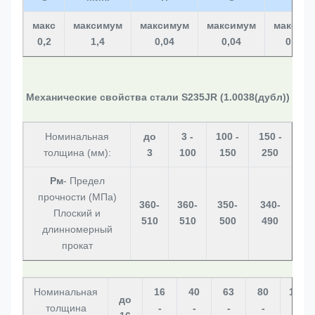
макс
максимум
максимум
максимум
максим
0,2
1,4
0,04
0,04
0,012
Механические свойства стали S235JR (1.0038(дубл))
Номинальная
до
3 -
100 -
150 -
толщина (мм):
3
100
150
250
Рм
- Предел
прочности (МПа)
360-
360-
350-
340-
Плоский и
510
510
500
490
длинномерный
прокат
Номинальная
16
40
63
80
100
до
толщина
-
-
-
-
-