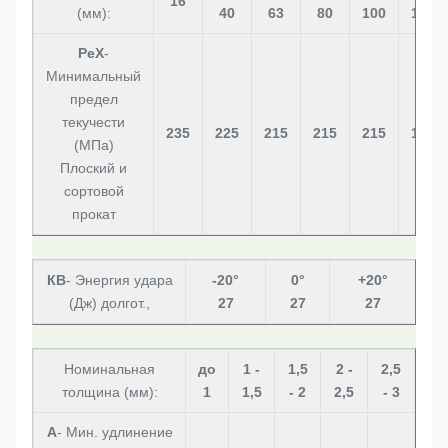
16
(мм):
40
63
80
100
150
РеХ
-
Минимальный
предел
текучести
235
225
215
215
215
195
(МПа)
Плоский и
сортовой
прокат
КВ
- Энергия удара
-20°
0°
+20°
(Дж) долгот.,
27
27
27
Номинальная
до
1 -
1,5
2 -
2,5
толщина (мм):
1
1,5
- 2
2,5
- 3
А
- Мин. удлинение