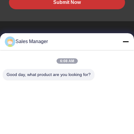
Submit Now
Sales Manager
BEST PIPELINE EQUIPMENT CO.,LTD
6:08 AM
Вы не только покупаете сталь, Вы но и покупаете любовь,
сервис!
Good day, what product are you looking for?
Быстрые Ссылки
Дом
Продукты
Видео
О Нас
Путешествие Фабрики
Проверка Качества
Свяжитесь Мы
Спросите Цитату
Связаться С Нами